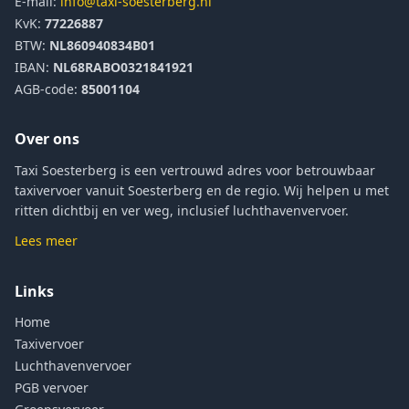
E-mail:
info@taxi-soesterberg.nl
KvK:
77226887
BTW:
NL860940834B01
IBAN:
NL68RABO0321841921
AGB-code:
85001104
Over ons
Taxi Soesterberg is een vertrouwd adres voor betrouwbaar
taxivervoer vanuit Soesterberg en de regio. Wij helpen u met
ritten dichtbij en ver weg, inclusief luchthavenvervoer.
Lees meer
Links
Home
Taxivervoer
Luchthavenvervoer
PGB vervoer