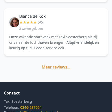
Bianca de Kok
★
★
★
★
★
5/5
2 weken geleden
Onze vakantie start vaak met Taxi Soesterberg als zij
ons naar de luchthaven brengen. Altijd vriendelijk en
keurig op tijd. Goede service ook.
Meer reviews...
Contact
Taxi Soesterberg
Telefoon:
0346-237004