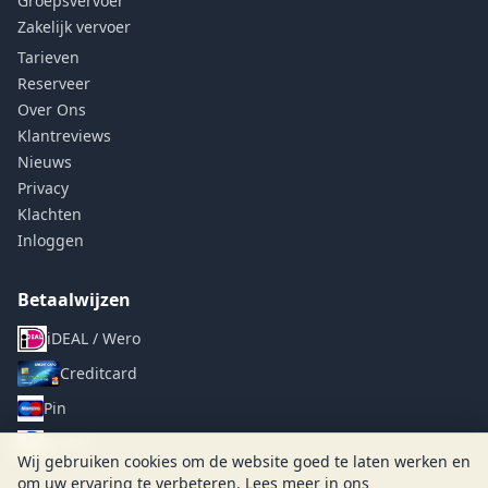
Groepsvervoer
Zakelijk vervoer
Tarieven
Reserveer
Over Ons
Klantreviews
Nieuws
Privacy
Klachten
Inloggen
Betaalwijzen
iDEAL / Wero
Creditcard
Pin
PayPal
Wij gebruiken cookies om de website goed te laten werken en
om uw ervaring te verbeteren. Lees meer in ons