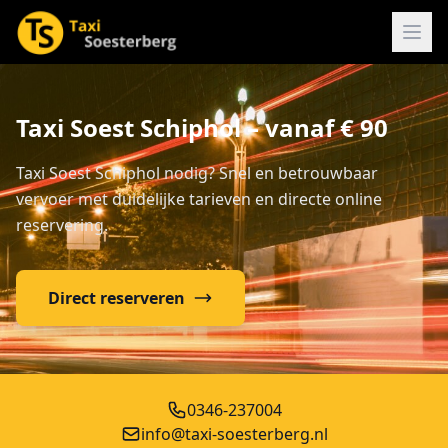
Taxi Soest Schiphol – vanaf € 90
Taxi Soest Schiphol nodig? Snel en betrouwbaar
vervoer met duidelijke tarieven en directe online
reservering.
Direct reserveren
0346-237004
info@taxi-soesterberg.nl