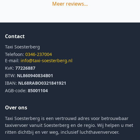
Meer reviews...
Contact
Taxi Soesterberg
Telefoon:
0346-237004
E-mail:
info@taxi-soesterberg.nl
KvK:
77226887
BTW:
NL860940834B01
IBAN:
NL68RABO0321841921
AGB-code:
85001104
Over ons
Taxi Soesterberg is een vertrouwd adres voor betrouwbaar
taxivervoer vanuit Soesterberg en de regio. Wij helpen u met
ritten dichtbij en ver weg, inclusief luchthavenvervoer.