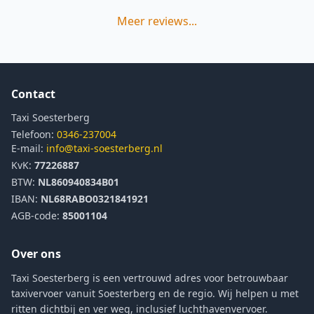
Meer reviews...
Contact
Taxi Soesterberg
Telefoon:
0346-237004
E-mail:
info@taxi-soesterberg.nl
KvK:
77226887
BTW:
NL860940834B01
IBAN:
NL68RABO0321841921
AGB-code:
85001104
Over ons
Taxi Soesterberg is een vertrouwd adres voor betrouwbaar
taxivervoer vanuit Soesterberg en de regio. Wij helpen u met
ritten dichtbij en ver weg, inclusief luchthavenvervoer.